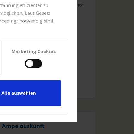
fahrung effizienter zu
neben dem Creditreform Bonitätsindex
auch Bilanzdaten, Informationen zu
möglichen. Laut Gesetz
Branchen, aktuelle und historische
unbedingt notwendig sind.
Geschäftszahlen sowie Angaben zur
Zahlungsweise.
Marketing Cookies
Alle auswählen
Ampelauskunft