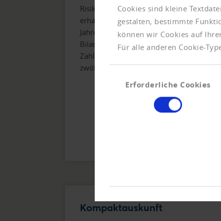
Cookies sind kleine Textdat
Risiko. Neben der Bonitätsentwicklung
erhalten Sie vollständige
gestalten, bestimmte Funkt
Jahresabschlüsse, zentrale
können wir Cookies auf Ihre
Bilanzkennzahlen und externe
Für alle anderen Cookie-Type
Zahlungserfahrungen – inklusive
zwölfmonatiger Überwachung.
Einwilligungsauswahl
Erforderliche Cookies
Kompaktauskunft