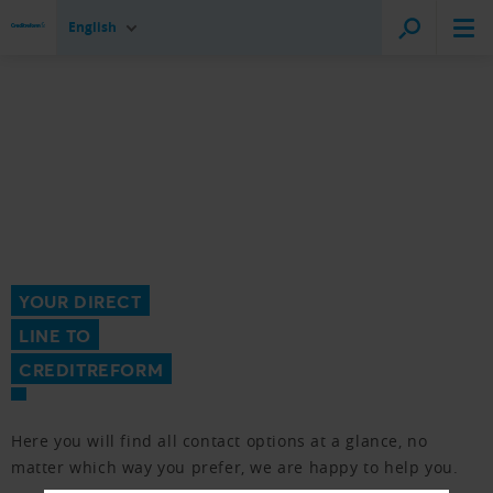
English
YOUR DIRECT
LINE TO
CREDITREFORM
Here you will find all contact options at a glance, no
matter which way you prefer, we are happy to help you.