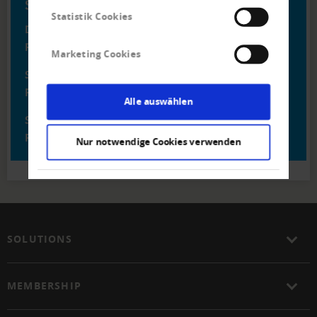
Service phone
Statistik Cookies
Debt Collection
Phone
+40 745 - 239 - 356
Marketing Cookies
Sales
Phone
+40 751 - 089 - 435
Alle auswählen
Solvency
Phone
+40 2130 - 79 - 95
Nur notwendige Cookies verwenden
SOLUTIONS
MEMBERSHIP