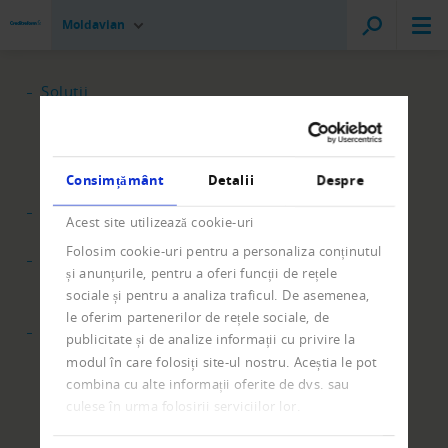
Moldavian
Solutii
Rapoarte de bonitate si evaluarea riscului
Solvabilitatea companiei
Colectare debite
Consimțământ
Detalii
Despre
Colectarea debitelor
Stiri & Noutati
Acest site utilizează cookie-uri
Revista Creditreform
Folosim cookie-uri pentru a personaliza conținutul
SERVICII ONLINE
și anunțurile, pentru a oferi funcții de rețele
Membru Creditreform
sociale și pentru a analiza traficul. De asemenea,
Servicii Online
le oferim partenerilor de rețele sociale, de
Creditreform
publicitate și de analize informații cu privire la
Creditreform Grup
modul în care folosiți site-ul nostru. Aceștia le pot
Despre noi
combina cu alte informații oferite de dvs. sau
Cariere
culese în urma folosirii serviciilor lor.
Contact